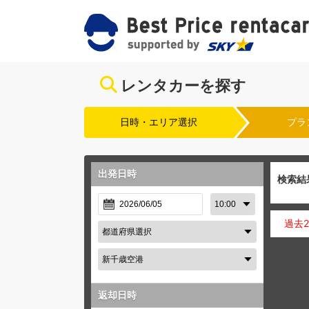
レンタカーを探す
日時・エリア選択
プラ
出発日時
検索結
過去
返却日時