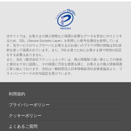
当サイトでは、お客さまの個人情報など保護が必要なデータを安全にやりとりす
るため、SSL（Secure Sockets Layer）を利用した暗号化通信を使用していま
す。当サービスのウェブサーバとお客さまがお使いのブラウザ間の情報はSSL技
術を使って保護されています。また、SSLを使うためにお客さま側で特別の設定
をする必要はありません。
また、当社（株式会社フラッシュエッヂ）は、個人情報取り扱い者としての使命
と責任を十分に認識し、その保護に万全な措置を講じ、お客さまの個人情報保護
に取り組んでおります。当社は一般財団法人日本情報経済社会推進協会より、プ
ライバシーマークの付与認定を受けています。
利用規約
プライバシーポリシー
クッキーポリシー
よくあるご質問