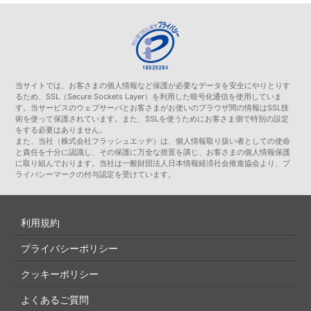
当サイトでは、お客さまの個人情報など保護が必要なデータを安全にやりとりす
るため、SSL（Secure Sockets Layer）を利用した暗号化通信を使用していま
す。当サービスのウェブサーバとお客さまがお使いのブラウザ間の情報はSSL技
術を使って保護されています。また、SSLを使うためにお客さま側で特別の設定
をする必要はありません。
また、当社（株式会社フラッシュエッヂ）は、個人情報取り扱い者としての使命
と責任を十分に認識し、その保護に万全な措置を講じ、お客さまの個人情報保護
に取り組んでおります。当社は一般財団法人日本情報経済社会推進協会より、プ
ライバシーマークの付与認定を受けています。
利用規約
プライバシーポリシー
クッキーポリシー
よくあるご質問