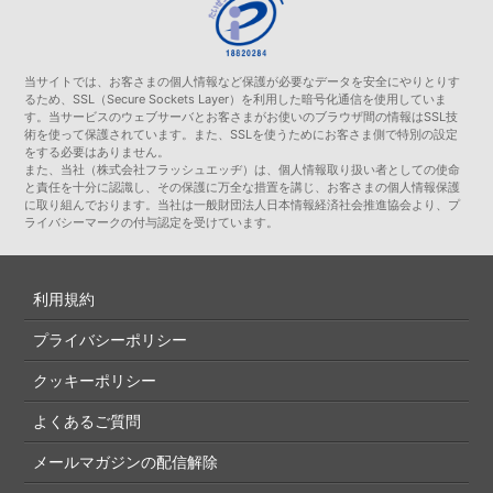
当サイトでは、お客さまの個人情報など保護が必要なデータを安全にやりとりす
るため、SSL（Secure Sockets Layer）を利用した暗号化通信を使用していま
す。当サービスのウェブサーバとお客さまがお使いのブラウザ間の情報はSSL技
術を使って保護されています。また、SSLを使うためにお客さま側で特別の設定
をする必要はありません。
また、当社（株式会社フラッシュエッヂ）は、個人情報取り扱い者としての使命
と責任を十分に認識し、その保護に万全な措置を講じ、お客さまの個人情報保護
に取り組んでおります。当社は一般財団法人日本情報経済社会推進協会より、プ
ライバシーマークの付与認定を受けています。
利用規約
プライバシーポリシー
クッキーポリシー
よくあるご質問
メールマガジンの配信解除