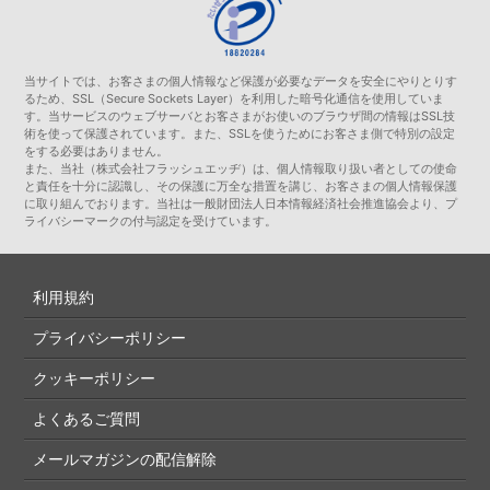
当サイトでは、お客さまの個人情報など保護が必要なデータを安全にやりとりす
るため、SSL（Secure Sockets Layer）を利用した暗号化通信を使用していま
す。当サービスのウェブサーバとお客さまがお使いのブラウザ間の情報はSSL技
術を使って保護されています。また、SSLを使うためにお客さま側で特別の設定
をする必要はありません。
また、当社（株式会社フラッシュエッヂ）は、個人情報取り扱い者としての使命
と責任を十分に認識し、その保護に万全な措置を講じ、お客さまの個人情報保護
に取り組んでおります。当社は一般財団法人日本情報経済社会推進協会より、プ
ライバシーマークの付与認定を受けています。
利用規約
プライバシーポリシー
クッキーポリシー
よくあるご質問
メールマガジンの配信解除