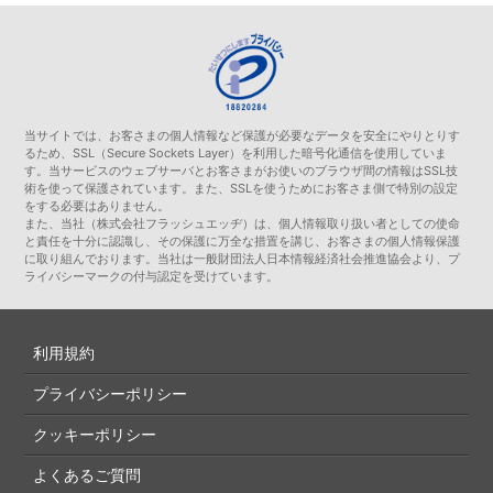
当サイトでは、お客さまの個人情報など保護が必要なデータを安全にやりとりす
るため、SSL（Secure Sockets Layer）を利用した暗号化通信を使用していま
す。当サービスのウェブサーバとお客さまがお使いのブラウザ間の情報はSSL技
術を使って保護されています。また、SSLを使うためにお客さま側で特別の設定
をする必要はありません。
また、当社（株式会社フラッシュエッヂ）は、個人情報取り扱い者としての使命
と責任を十分に認識し、その保護に万全な措置を講じ、お客さまの個人情報保護
に取り組んでおります。当社は一般財団法人日本情報経済社会推進協会より、プ
ライバシーマークの付与認定を受けています。
利用規約
プライバシーポリシー
クッキーポリシー
よくあるご質問