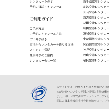
レンタカーを探す
新千歳空港レンタ
予約の確認・キャンセル
釧路空港レンタカ
仙台空港レンタカ
新潟空港レンタカ
ご利用ガイド
成田空港レンタカ
羽田空港レンタカ
ご予約方法
茨城空港レンタカ
ご予約のキャンセル方法
中部国際空港レン
ご出発手続き
関西国際空港レン
空港からレンタカーを借りる方法
神戸空港レンタカ
よくあるご質問
松山空港レンタカ
免責補償のご案内
福岡空港レンタカ
レンタカー会社一覧
当サイトでは、お客さまの個人情報など保護が必
まがお使いのブラウザ間の情報はSSL技術
また、当社（株式会社フラッシュエッヂ）
団法人日本情報経済社会推進協会より、プ