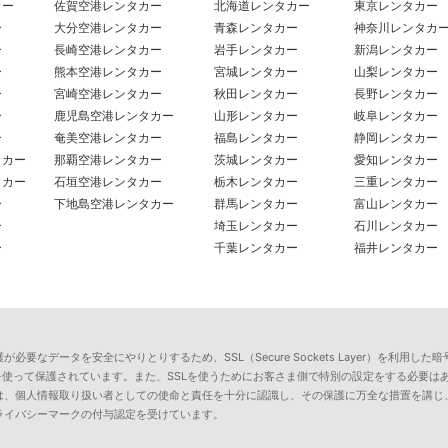
カー
佐賀空港レンタカー
北海道レンタカー
東京レンタカー
ー
大分空港レンタカー
青森レンタカー
神奈川レンタカ
ー
長崎空港レンタカー
岩手レンタカー
新潟レンタカー
ー
熊本空港レンタカー
宮城レンタカー
山梨レンタカー
ー
宮崎空港レンタカー
秋田レンタカー
長野レンタカー
ー
鹿児島空港レンタカー
山形レンタカー
岐阜レンタカー
ー
奄美空港レンタカー
福島レンタカー
静岡レンタカー
タカー
那覇空港レンタカー
茨城レンタカー
愛知レンタカー
タカー
石垣空港レンタカー
栃木レンタカー
三重レンタカー
ー
下地島空港レンタカー
群馬レンタカー
富山レンタカー
ー
埼玉レンタカー
石川レンタカー
ー
千葉レンタカー
福井レンタカー
要なデータを安全にやりとりするため、SSL（Secure Sockets Layer）を利
を使って保護されています。また、SSLを使うためにお客さま側で特別の設定をする必要は
は、個人情報取り扱い者としての使命と責任を十分に認識し、その保護に万全な措置を講じ
ライバシーマークの付与認定を受けています。