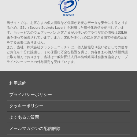
当サイトでは、お客さまの個人情報など保護が必要なデータを安全にやりとりす
るため、SSL（Secure Sockets Layer）を利用した暗号化通信を使用していま
す。当サービスのウェブサーバとお客さまがお使いのブラウザ間の情報はSSL技
術を使って保護されています。また、SSLを使うためにお客さま側で特別の設定
をする必要はありません。
また、当社（株式会社フラッシュエッヂ）は、個人情報取り扱い者としての使命
と責任を十分に認識し、その保護に万全な措置を講じ、お客さまの個人情報保護
に取り組んでおります。当社は一般財団法人日本情報経済社会推進協会より、プ
ライバシーマークの付与認定を受けています。
利用規約
プライバシーポリシー
クッキーポリシー
よくあるご質問
メールマガジンの配信解除