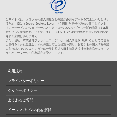
当サイトでは、お客さまの個人情報など保護が必要なデータを安全にやりとりす
るため、SSL（Secure Sockets Layer）を利用した暗号化通信を使用していま
す。当サービスのウェブサーバとお客さまがお使いのブラウザ間の情報はSSL技
術を使って保護されています。また、SSLを使うためにお客さま側で特別の設定
をする必要はありません。
また、当社（株式会社フラッシュエッヂ）は、個人情報取り扱い者としての使命
と責任を十分に認識し、その保護に万全な措置を講じ、お客さまの個人情報保護
に取り組んでおります。当社は一般財団法人日本情報経済社会推進協会より、プ
ライバシーマークの付与認定を受けています。
利用規約
プライバシーポリシー
クッキーポリシー
よくあるご質問
メールマガジンの配信解除