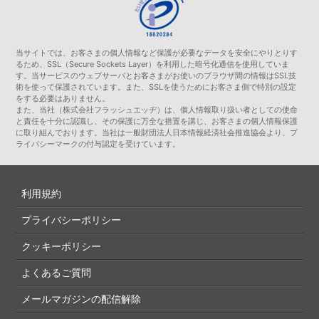
当サイトでは、お客さまの個人情報など保護が必要なデータを安全にやりとりす
るため、SSL（Secure Sockets Layer）を利用した暗号化通信を使用していま
す。当サービスのウェブサーバとお客さまがお使いのブラウザ間の情報はSSL技
術を使って保護されています。また、SSLを使うためにお客さま側で特別の設定
をする必要はありません。
また、当社（株式会社フラッシュエッヂ）は、個人情報取り扱い者としての使命
と責任を十分に認識し、その保護に万全な措置を講じ、お客さまの個人情報保護
に取り組んでおります。当社は一般財団法人日本情報経済社会推進協会より、プ
ライバシーマークの付与認定を受けています。
利用規約
プライバシーポリシー
クッキーポリシー
よくあるご質問
メールマガジンの配信解除