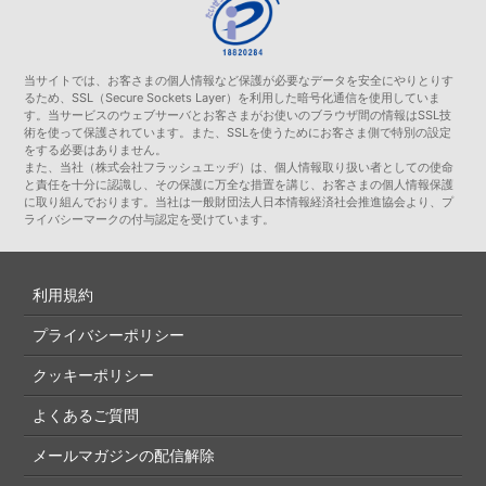
当サイトでは、お客さまの個人情報など保護が必要なデータを安全にやりとりす
るため、SSL（Secure Sockets Layer）を利用した暗号化通信を使用していま
す。当サービスのウェブサーバとお客さまがお使いのブラウザ間の情報はSSL技
術を使って保護されています。また、SSLを使うためにお客さま側で特別の設定
をする必要はありません。
また、当社（株式会社フラッシュエッヂ）は、個人情報取り扱い者としての使命
と責任を十分に認識し、その保護に万全な措置を講じ、お客さまの個人情報保護
に取り組んでおります。当社は一般財団法人日本情報経済社会推進協会より、プ
ライバシーマークの付与認定を受けています。
利用規約
プライバシーポリシー
クッキーポリシー
よくあるご質問
メールマガジンの配信解除