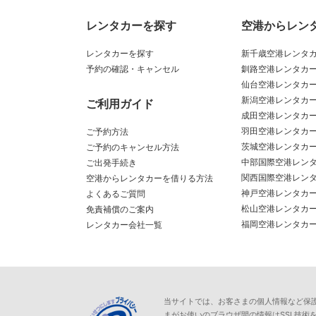
レンタカーを探す
空港からレン
レンタカーを探す
新千歳空港レンタ
予約の確認・キャンセル
釧路空港レンタカ
仙台空港レンタカ
新潟空港レンタカ
ご利用ガイド
成田空港レンタカ
羽田空港レンタカ
ご予約方法
茨城空港レンタカ
ご予約のキャンセル方法
中部国際空港レン
ご出発手続き
関西国際空港レン
空港からレンタカーを借りる方法
神戸空港レンタカ
よくあるご質問
松山空港レンタカ
免責補償のご案内
福岡空港レンタカ
レンタカー会社一覧
当サイトでは、お客さまの個人情報など保護が必
まがお使いのブラウザ間の情報はSSL技術