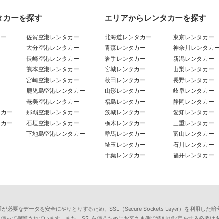
タカーを探す
エリアからレンタカーを探す
カー
佐賀空港レンタカー
北海道レンタカー
東京レンタカー
ー
大分空港レンタカー
青森レンタカー
神奈川レンタカ
ー
長崎空港レンタカー
岩手レンタカー
新潟レンタカー
ー
熊本空港レンタカー
宮城レンタカー
山梨レンタカー
ー
宮崎空港レンタカー
秋田レンタカー
長野レンタカー
ー
鹿児島空港レンタカー
山形レンタカー
岐阜レンタカー
ー
奄美空港レンタカー
福島レンタカー
静岡レンタカー
タカー
那覇空港レンタカー
茨城レンタカー
愛知レンタカー
タカー
石垣空港レンタカー
栃木レンタカー
三重レンタカー
ー
下地島空港レンタカー
群馬レンタカー
富山レンタカー
ー
埼玉レンタカー
石川レンタカー
ー
千葉レンタカー
福井レンタカー
要なデータを安全にやりとりするため、SSL（Secure Sockets Layer）を利
を使って保護されています。また、SSLを使うためにお客さま側で特別の設定をする必要は