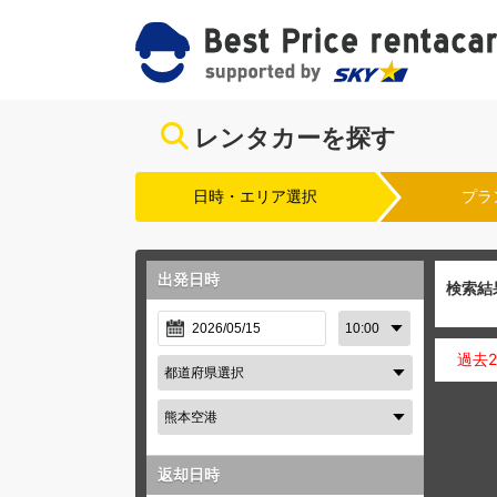
レンタカーを探す
日時・エリア選択
プラ
出発日時
検索結
過去
返却日時