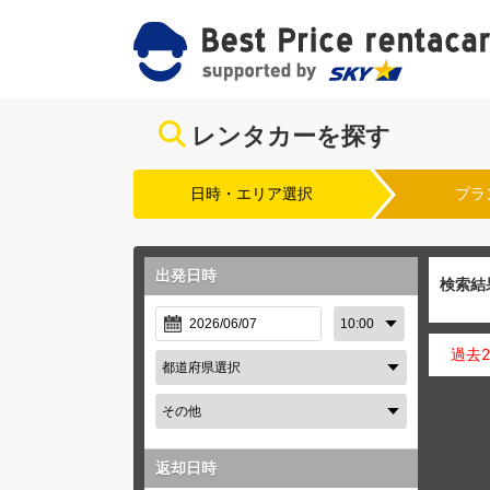
レンタカーを探す
日時・エリア選択
プラ
出発日時
検索結
過去
返却日時