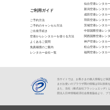
仙台空港レンタカ
新潟空港レンタカ
ご利用ガイド
成田空港レンタカ
羽田空港レンタカ
ご予約方法
茨城空港レンタカ
ご予約のキャンセル方法
中部国際空港レン
ご出発手続き
関西国際空港レン
空港からレンタカーを借りる方法
神戸空港レンタカ
よくあるご質問
松山空港レンタカ
免責補償のご案内
福岡空港レンタカ
レンタカー会社一覧
当サイトでは、お客さまの個人情報など保護が必
まがお使いのブラウザ間の情報はSSL技術
また、当社（株式会社フラッシュエッヂ）
団法人日本情報経済社会推進協会より、プ