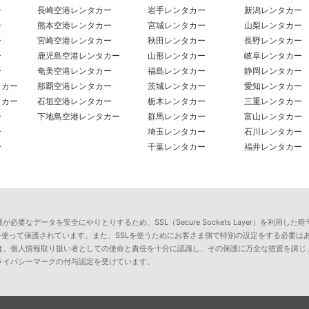
ー
長崎空港レンタカー
岩手レンタカー
新潟レンタカー
ー
熊本空港レンタカー
宮城レンタカー
山梨レンタカー
ー
宮崎空港レンタカー
秋田レンタカー
長野レンタカー
ー
鹿児島空港レンタカー
山形レンタカー
岐阜レンタカー
ー
奄美空港レンタカー
福島レンタカー
静岡レンタカー
タカー
那覇空港レンタカー
茨城レンタカー
愛知レンタカー
タカー
石垣空港レンタカー
栃木レンタカー
三重レンタカー
ー
下地島空港レンタカー
群馬レンタカー
富山レンタカー
ー
埼玉レンタカー
石川レンタカー
ー
千葉レンタカー
福井レンタカー
要なデータを安全にやりとりするため、SSL（Secure Sockets Layer）を利
を使って保護されています。また、SSLを使うためにお客さま側で特別の設定をする必要は
は、個人情報取り扱い者としての使命と責任を十分に認識し、その保護に万全な措置を講じ
ライバシーマークの付与認定を受けています。