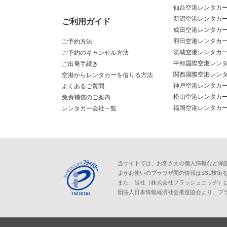
仙台空港レンタカ
新潟空港レンタカ
ご利用ガイド
成田空港レンタカ
羽田空港レンタカ
ご予約方法
茨城空港レンタカ
ご予約のキャンセル方法
中部国際空港レン
ご出発手続き
関西国際空港レン
空港からレンタカーを借りる方法
神戸空港レンタカ
よくあるご質問
松山空港レンタカ
免責補償のご案内
福岡空港レンタカ
レンタカー会社一覧
当サイトでは、お客さまの個人情報など保護が必
まがお使いのブラウザ間の情報はSSL技術
また、当社（株式会社フラッシュエッヂ）
団法人日本情報経済社会推進協会より、プ