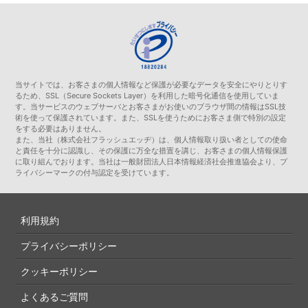
当サイトでは、お客さまの個人情報など保護が必要なデータを安全にやりとりす
るため、SSL（Secure Sockets Layer）を利用した暗号化通信を使用していま
す。当サービスのウェブサーバとお客さまがお使いのブラウザ間の情報はSSL技
術を使って保護されています。また、SSLを使うためにお客さま側で特別の設定
をする必要はありません。
また、当社（株式会社フラッシュエッヂ）は、個人情報取り扱い者としての使命
と責任を十分に認識し、その保護に万全な措置を講じ、お客さまの個人情報保護
に取り組んでおります。当社は一般財団法人日本情報経済社会推進協会より、プ
ライバシーマークの付与認定を受けています。
利用規約
プライバシーポリシー
クッキーポリシー
よくあるご質問