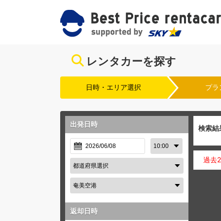
レンタカーを探す
日時・エリア選択
プラ
出発日時
検索結
過去
返却日時