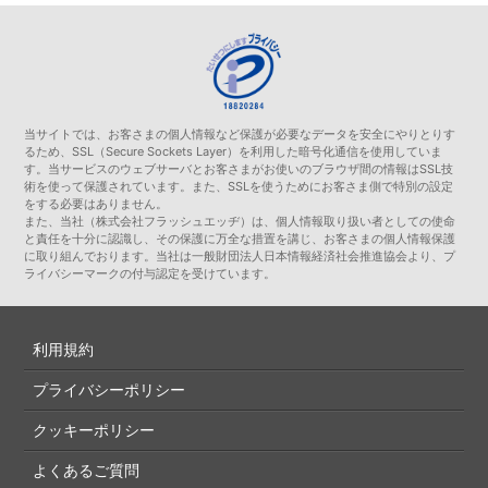
当サイトでは、お客さまの個人情報など保護が必要なデータを安全にやりとりす
るため、SSL（Secure Sockets Layer）を利用した暗号化通信を使用していま
す。当サービスのウェブサーバとお客さまがお使いのブラウザ間の情報はSSL技
術を使って保護されています。また、SSLを使うためにお客さま側で特別の設定
をする必要はありません。
また、当社（株式会社フラッシュエッヂ）は、個人情報取り扱い者としての使命
と責任を十分に認識し、その保護に万全な措置を講じ、お客さまの個人情報保護
に取り組んでおります。当社は一般財団法人日本情報経済社会推進協会より、プ
ライバシーマークの付与認定を受けています。
利用規約
プライバシーポリシー
クッキーポリシー
よくあるご質問