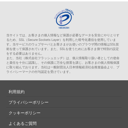
当サイトでは、お客さまの個人情報など保護が必要なデータを安全にやりとりす
るため、SSL（Secure Sockets Layer）を利用した暗号化通信を使用していま
す。当サービスのウェブサーバとお客さまがお使いのブラウザ間の情報はSSL技
術を使って保護されています。また、SSLを使うためにお客さま側で特別の設定
をする必要はありません。
また、当社（株式会社フラッシュエッヂ）は、個人情報取り扱い者としての使命
と責任を十分に認識し、その保護に万全な措置を講じ、お客さまの個人情報保護
に取り組んでおります。当社は一般財団法人日本情報経済社会推進協会より、プ
ライバシーマークの付与認定を受けています。
利用規約
プライバシーポリシー
クッキーポリシー
よくあるご質問