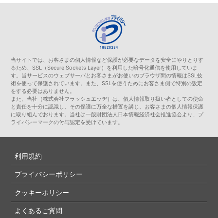
当サイトでは、お客さまの個人情報など保護が必要なデータを安全にやりとりす
るため、SSL（Secure Sockets Layer）を利用した暗号化通信を使用していま
す。当サービスのウェブサーバとお客さまがお使いのブラウザ間の情報はSSL技
術を使って保護されています。また、SSLを使うためにお客さま側で特別の設定
をする必要はありません。
また、当社（株式会社フラッシュエッヂ）は、個人情報取り扱い者としての使命
と責任を十分に認識し、その保護に万全な措置を講じ、お客さまの個人情報保護
に取り組んでおります。当社は一般財団法人日本情報経済社会推進協会より、プ
ライバシーマークの付与認定を受けています。
利用規約
プライバシーポリシー
クッキーポリシー
よくあるご質問